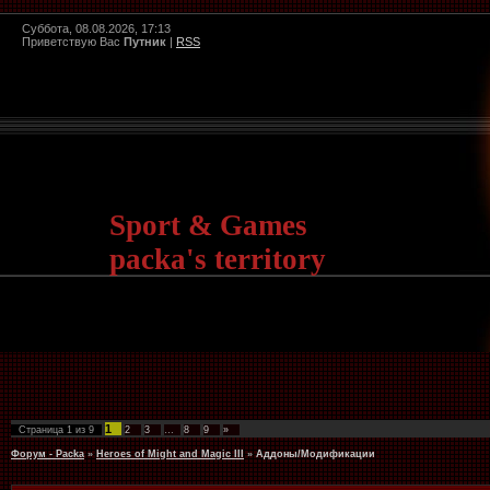
Суббота, 08.08.2026, 17:13
Приветствую Вас
Путник
|
RSS
Sport & Games
packa's territory
1
Страница
1
из
9
2
3
…
8
9
»
Форум - Packa
»
Heroes of Might and Magic III
»
Аддоны/Модификации