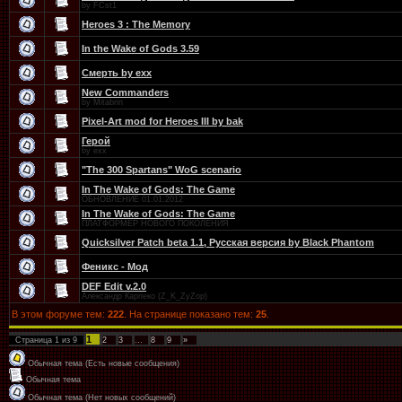
by FCst1
Heroes 3 : The Memory
In the Wake of Gods 3.59
Смерть by exx
New Commanders
by Mitabrin
Pixel-Art mod for Heroes III by bak
Герой
by exx
"The 300 Spartans" WoG scenario
In The Wake of Gods: The Game
ОБНОВЛЕНИЕ 01.01.2012
In The Wake of Gods: The Game
ПЛАТФОРМЕР НОВОГО ПОКОЛЕНИЯ
Quicksilver Patch beta 1.1, Русская версия by Black Phantom
Феникс - Мод
DEF Edit v.2.0
Александр Карпеко (Z_K_ZyZop)
В этом форуме тем:
222
. На странице показано тем:
25
.
1
Страница
1
из
9
2
3
…
8
9
»
Обычная тема (Есть новые сообщения)
Обычная тема
Обычная тема (Нет новых сообщений)