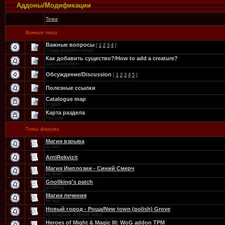
Аддоны/Модификации
Тема
Важные темы
Важные вопросы
[
1
2
3
4
]
Среди разработчиков)
Как добавить существо?/How to add a creature?
Шаблон/Pattern
Обсуждение/Discussion
[
1
2
3
4
5
]
Полезные ссылки
Catalogue map
English
Карта раздела
Русский
Темы форума
Магия взрыва
by exx
AntiRekvizit
Магия Имплозии - Синий Смерч
by Bisik
Gnollking's patch
gnollking
Магия лечения
by exx
Новый город - Роща/New town (polish) Grove
by Dragonar & Grove team
Heroes of Might & Magic III: WoG addon TPM